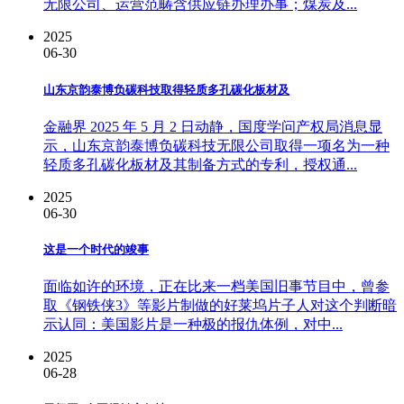
无限公司、运营范畴含供应链办理办事；煤炭及...
2025
06-30
山东京韵泰博负碳科技取得轻质多孔碳化板材及
金融界 2025 年 5 月 2 日动静，国度学问产权局消息显
示，山东京韵泰博负碳科技无限公司取得一项名为一种
轻质多孔碳化板材及其制备方式的专利，授权通...
2025
06-30
这是一个时代的竣事
面临如许的环境，正在比来一档美国旧事节目中，曾参
取《钢铁侠3》等影片制做的好莱坞片子人对这个判断暗
示认同：美国影片是一种极的报仇体例，对中...
2025
06-28