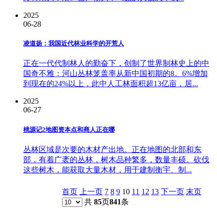
2025
06-28
凌道扬：我国近代林业科学的开荒人
正在一代代制林人的勤奋下，创制了世界制林史上的中
国奇不雅：河山丛林笼盖率从新中国初期的8。6%增加
到现在的24%以上，此中人工林面积超13亿亩，居...
2025
06-27
桃源记2地图资本点和商人正在哪
丛林区域是次要的木材产出地。正在地图的北部和东
部，有着广袤的丛林，树木品种繁多，数量丰硕。砍伐
这些树木，能获取大量木材，用于建制衡宇、制...
首页
上一页
7
8
9
10
11
12
13
下一页
末页
共
85
页
841
条