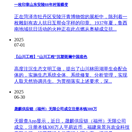
一枚印章山东安陵88年村落蝶变
正在菏泽市牡丹区安陵汗青博物馆的展柜中，陈列着一
枚雕刻有农人抗日互帮会字样的印章。1937年夏，鲁西
南地域抗日活动的火种正在此点燃从奥秘成立抗...
2025
07-01
【山川工程】“山川工程”沉塑斑斓中国底色
高度注沉生态文明工做，提出了山川林田湖草生命配合
体的，实施生态系统全体、系统修复、分析管理，实现
人取天然协调共生。为贯彻落实上述要求，深...
2025
06-30
晟麒供应链（福州）无限公司成立注册本钱300万
天眼查App显示，近日，晟麒供应链（福州）无限公司
成立，注册本钱300万人平易近币，福建泉景兴农业科技