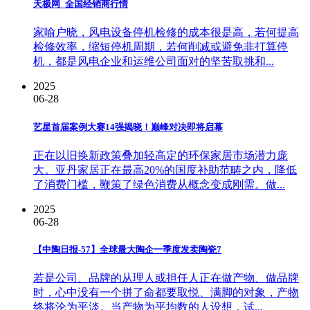
天极网_全国经销商行情
家喻户晓，风电设备停机检修的成本很是高，若何提高
检修效率，缩短停机周期，若何削减或避免非打算停
机，都是风电企业和运维公司面对的坚苦取挑和...
2025
06-28
艺星首届案例大赛14强揭晓！巅峰对决即将启幕
正在以旧换新政策叠加轻高定的环保家居市场潜力庞
大。亚丹家居正在最高20%的国度补助范畴之内，降低
了消费门槛，鞭策了绿色消费从概念变成刚需。做...
2025
06-28
【中陶日报-57】全球最大陶企一季度发卖陶瓷7
若是公司、品牌的从理人或担任人正在做产物、做品牌
时，心中没有一个拼了命都要取悦、满脚的对象，产物
终将沦为平淡。当产物为平均数的人设想，试...