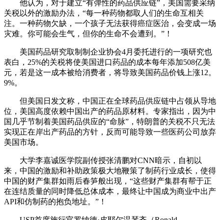
他认为，对于建立“有弹性的药品供应链”，美国需要采纳
关税以外的激励办法，“每一种药物都取人们的生命互相关
注。一种药物欠缺，一个孩子无法获得癌症医治，会变成一场
灾难。你可能会生气，但你的生命不会遭到。”！
美国药品研究取制制企业协会4月委托进行的一项研究也
表白，25%的关税将使美国进口药品的成本每年添加508亿美
元，若是这一成本被给消费者，将导致美国药品价钱上涨12。
9%。
但美国日发文称，中国正在全球药品供应链中占领从导地
位，美国高度依赖中国出产的药品原材料。专家指出，因为中
国几乎节制着美国药品供应的“命脉”，特朗普的关税不只无法
实现正在岸出产药品的方针，反而可能导致一些医药公司放弃
美国市场。
大学李嘉诚医学院副传授张清鹏对CNN暗示，自初以
来，中国的激励和补助政策极大地鞭策了制药行业成长，使得
中国的财产集群如雨后春笋般出现，“这些财产集群有帮于正
在连结质量的同时降低总体成本，最终让中国成为商业中出产
API和仿制药的抱负地址。”！
USP首席施行官罗纳德·皮耶尔温琴齐（Ronald