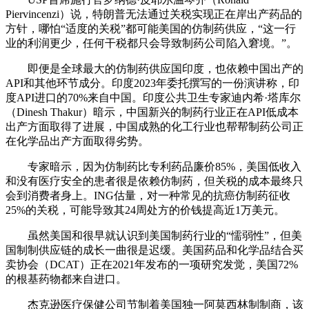
Piervincenzi）说，特朗普无法通过关税实现正在岸出产药品的
方针，哪怕“适度的关税”都可能美国的仿制药供应，“这一行
业的利润更少，任何干税都只会导致制药公司陷入窘境。”。
即便是全球最大的仿制药供应国印度，也依赖中国出产的
API和其他环节成分。印度2023年委托撰写的一份演讲称，印
度API进口的70%来自中国。印度公共卫生专家迪内希·塔库尔
（Dinesh Thakur）暗示，中国新兴的制药行业正在API低成本
出产方面取得了进展，中国成熟的化工行业也帮帮制药公司正
在化学品出产方面取得劣势。
专家暗示，因为仿制药比专利药品廉价85%，美国低收入
和没有医疗安全的患者很是依赖仿制药，但关税的成本最终只
会到消费者身上。ING估量，对一种常见的抗癌仿制药征收
25%的关税，可能导致其24周处方的价钱提高近1万美元。
虽然美国和很早就认识到美国制药行业的“懦弱性”，但美
国制制供应链的成长一曲很是迟缓。美国药品和化学品结合买
卖协会（DCAT）正在2021年发布的一项研究发觉，美国72%
的根基药物都来自进口。
杰克逊医疗保健公司节制着美国独一阿莫西林制制商，该