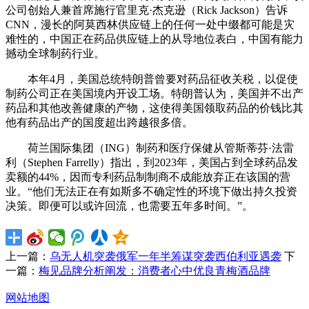
公司创始人兼首席施行官里克·杰克逊（Rick Jackson）告诉
CNN，漫长的阿莫西林供应链上的任何一处中缀都可能是灾
难性的，中国正在药品供应链上的从导地位表白，中国有能力
撼动全球制药行业。
本年4月，美国总统特朗普曾要对药品征收关税，以促使
制药公司正在美国境内开设工场。特朗普认为，美国并不出产
药品和其他改善健康的产物，这使得美国领取药品的价钱比其
他有药品出产的国度超出跨越很多倍。
荷兰国际集团（ING）制药和医疗保健从管斯蒂芬·法雷
利（Stephen Farrelly）指出，到2023年，美国占到全球药品发
卖额的44%，因而专利药品制制商不成能放弃正在该国的营
业。“他们无法正在有如斯多不确定性的环境下做出持久投资
决策。即便可以或许回流，也需要五年多时间。”。
上一篇：
乌无人机突袭俄军一年半筹谋突袭西伯利亚遇袭
下
一篇：
梅见品牌分析阐发：消费者心中优良青梅酒品牌
网站地图