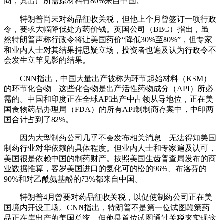
商，其出产所需原材料有80%来自中国。
特朗普尚未对药品征收关税，但他上个月曾签订一项行政
令，要求大幅降低处方药价钱。英国公司（BBC）指出，虽
然特朗普声称行政令将让美国药价“降低30%至80%”，但专家
和业内人士对其结果持思疑立场，投资者也遍及认为行政令不
会发生立竿见影的结果。
CNN指出，中国大量出产被称为环节起始材料（KSM）
的环节化合物，这些化合物是出产活性药物成分（API）所必
需的。中国和印度正在全球API出产中占领从导地位，正在美
国食物药品办理局（FDA）的所有API制制商存案中，中印两
国合计占到了82%。
因为大型制药公司几乎不会发布相关消息，无法得知美国
制药行业对华依赖的具体程度。但业内人士和专家遍及认可，
美国很是依赖中国的制药财产。按照美国生齿普查局发布的商
业数据推算，客岁美国进口的氢化可的松的96%、布洛芬的
90%和对乙酰氨基酚的73%都来自中国。
特朗普4月曾要对药品征收关税，以促使制药公司正在美
国境内开设工场。CNN指出，特朗普不是第一位试图鞭策药
品正在岸出产的美国总统，但他是首位试图通过关税来实现这