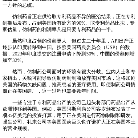
一方针的总统。
仿制药旨正在供给取专利药品不异的医治结果，正在专利
到期后发布，占到美国所有处方的90%。取专利药品比拟，专
家估量，仿制药的利润率凡是只要专利药品的一半。
虽然印度占领的份额更大，但过去二十年里，API出产正
逐步从印度转移到中国。按照美国药典委员会（USP）的数
据，2023年印度提交的注册申请下降到50%，中国的份额则增
加至32%。
然而，仿制药公司面对的环境有很大分歧。业内人士和专
家指出，关税可能导致仿制药制制商放弃美国市场，这将加剧
美国的药物欠缺问题，推高患者的医疗费用。即便制药公司情
愿正在美国建厂，这一过程也需要数年时间。
一些专注于专利药品出产的公司已起头将部门药品出产从
欧洲转移到美国。例如，英国阿斯利康公司客岁颁布发表了一
项35亿美元的投资打算，用于正在美国进行药物制制和研发。
强生公司、礼来公司等美国医药巨头也许诺扩大正在美国本土
的营业规模。