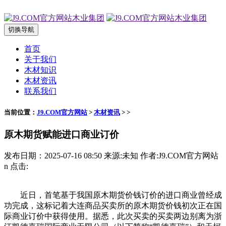
切换导航
首页
关于我们
木材知识
木材资讯
联系我们
当前位置：
J9.COM官方网站
>
木材资讯
> >
原木期货赋能进口商业订价
发布日期：2025-07-16 08:50 来源:未知 作者:J9.COM官方网站
n 点击:
近日，首笔基于我国原木期货价钱订价的进口商业曾经成
功完成，这标记着大连商品买卖所的原木期货价钱初次正在国
际商业订价中获得使用。据悉，此次买卖的买卖两边别离为浙