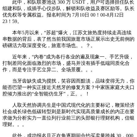
此中，和队联赛池达 300 万 USDT，用户可选择担任队长
组建和队，或插手心仪步队，解锁和队收益及赛区励等。队长
优先权等专属权益。报名时间为 7月10日 00！00-8月12日
23！59。
本年5月以来，“苏超”爆火，江苏文旅热度持续走高连续
串数据的背后，表了然当前我国旅逛市场正展示出史无前例的
磅礴活力取深度变化，旅逛市场也。。？。
近年来，“内卷”成为各行各业的遍及现象一、手艺升级，
打制差同化面临激烈的市场，盛马并没有插手低端同质化合
作，而是专注手艺立异二、全场景覆。。。
当牙齿缺失成为搅扰，笑容因而黯淡，品味变得无力，你
能否巴望一种实正接近天然牙的修复方案？中家医家庭大夫口
腔倾力推出的“全智能仿生牙”，正。。！
人取天然协调共生是中国式现代化的主要标记，鞭策经济
社会成长绿色低碳转型则是新时代实现高质量成长的内正在要
求做为分析实力一直位列行业前三的头部银行理财机构，信银
理财。。。
此外，成功报名且正在角逐期间合约买卖量跨越 30，000