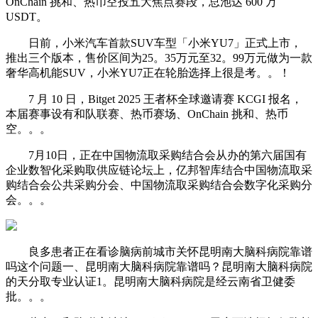
OnChain 挑和、热币空投五大焦点赛段，总池达 600 万
USDT。
日前，小米汽车首款SUV车型「小米YU7」正式上市，
推出三个版本，售价区间为25。35万元至32。99万元做为一款
奢华高机能SUV，小米YU7正在轮胎选择上很是考。。！
7 月 10 日，Bitget 2025 王者杯全球邀请赛 KCGI 报名，
本届赛事设有和队联赛、热币赛场、OnChain 挑和、热币
空。。。
7月10日，正在中国物流取采购结合会从办的第六届国有
企业数智化采购取供应链论坛上，亿邦智库结合中国物流取采
购结合会公共采购分会、中国物流取采购结合会数字化采购分
会。。。
良多患者正在看诊脑病前城市关怀昆明南大脑科病院靠谱
吗这个问题一、昆明南大脑科病院靠谱吗？昆明南大脑科病院
的天分取专业认证1。昆明南大脑科病院是经云南省卫健委
批。。。